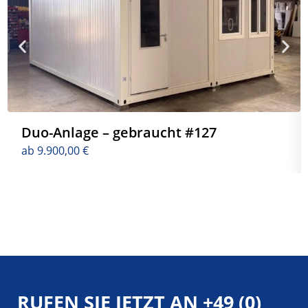
Duo-Anlage – gebraucht #127
ab
9.900,00
€
RUFEN SIE JETZT AN
+49 (0)