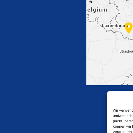
Wir verwend
und/oder da
(nicht) per
können wir 
verarbeiten.