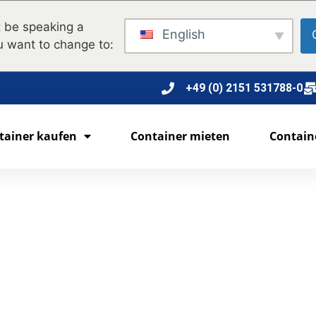
 be speaking a
English
u want to change to:
+49 (0) 2151 531788-0
tainer kaufen
Container mieten
Contain