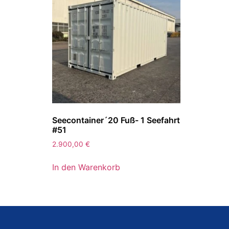
Seecontainer´20 Fuß- 1 Seefahrt
#51
2.900,00
€
In den Warenkorb