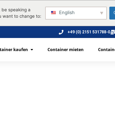
 be speaking a
English
u want to change to:
+49 (0) 2151 531788-0
tainer kaufen
Container mieten
Contain