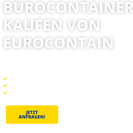
BÜROCONTAINE
KAUFEN VON
EUROCONTAIN
Entdecken Sie bei Eurocontain neue und gebrauchte Contai
Bürocontainer neu oder gebraucht kaufen
Container mit 10 & 20 Fuß
Koppelbare Container als Containeranlagen
JETZT
+ 49 (0) 2151 531788-0
ANFRAGEN!