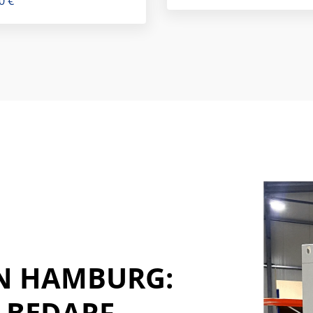
00
€
IN HAMBURG:
N BEDARF