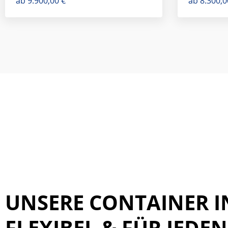
ab
9.900,00
€
ab
8.300,
UNSERE CONTAINER 
FLEXIBEL & FÜR JEDE