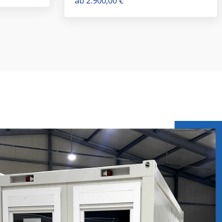
ab
2.900,00
€