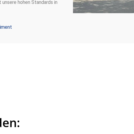
t unsere hohen Standards in
timent
den: