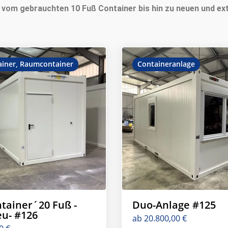
– vom gebrauchten 10 Fuß Container bis hin zu neuen und ex
ainer
,
Raumcontainer
Containeranlage
tainer´20 Fuß -
Duo-Anlage #125
eu- #126
ab
20.800,00
€