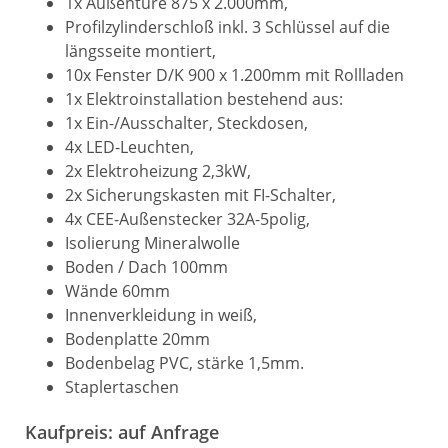
1x Außentüre 875 x 2.000mm,
Profilzylinderschloß inkl. 3 Schlüssel auf die
längsseite montiert,
10x Fenster D/K 900 x 1.200mm mit Rollladen
1x Elektroinstallation bestehend aus:
1x Ein-/Ausschalter, Steckdosen,
4x LED-Leuchten,
2x Elektroheizung 2,3kW,
2x Sicherungskasten mit FI-Schalter,
4x CEE-Außenstecker 32A-5polig,
Isolierung Mineralwolle
Boden / Dach 100mm
Wände 60mm
Innenverkleidung in weiß,
Bodenplatte 20mm
Bodenbelag PVC, stärke 1,5mm.
Staplertaschen
Kaufpreis: auf Anfrage