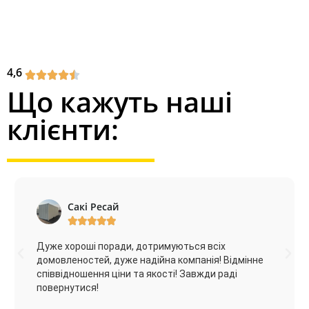
4,6
Що кажуть наші
клієнти:
Сакі Ресай





Дуже хороші поради, дотримуються всіх
домовленостей, дуже надійна компанія! Відмінне
співвідношення ціни та якості! Завжди раді
повернутися!