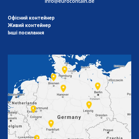
info@eurocontain.de
Офісний контейнер
Живий контейнер
Інші посилання