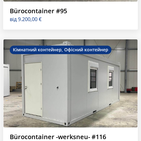
Bürocontainer #95
від
9.200,00
€
Кімнатний контейнер
,
Офісний контейнер
Bürocontainer -werksneu- #116