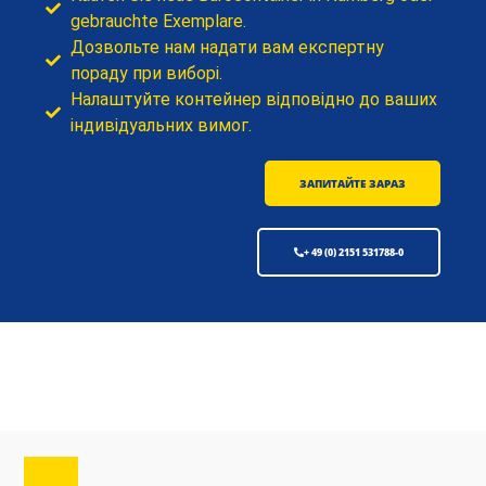
gebrauchte Exemplare.
Дозвольте нам надати вам експертну
пораду при виборі.
Налаштуйте контейнер відповідно до ваших
індивідуальних вимог.
ЗАПИТАЙТЕ ЗАРАЗ
+ 49 (0) 2151 531788-0