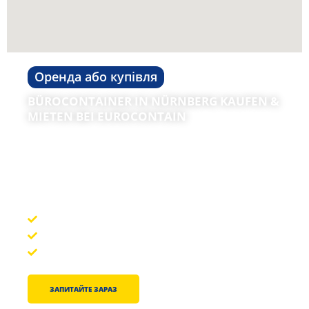
Оренда або купівля
BÜROCONTAINER IN NÜRNBERG KAUFEN &
MIETEN BEI EUROCONTAIN
Sowohl als vorübergehende als auch dauerhafte
Raumlösungen sind unsere Bürocontainer in Nürnberg
optimal geeignet!
breitgefächerte Auswahl
Ausstattung nach Ihren Vorlieben
Експертна підтримка та професійна допомога
ЗАПИТАЙТЕ ЗАРАЗ
+ 49 (0) 2151 531788-0