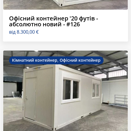
Офісний контейнер '20 футів -
абсолютно новий - #126
від
8.300,00
€
Кімнатний контейнер
,
Офісний контейнер