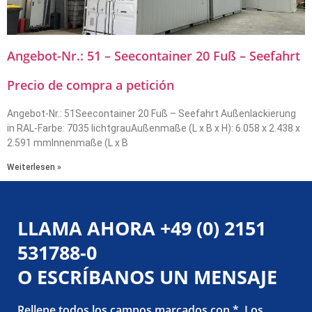
Angebot-Nr.: 51 – Seecontainer 20 Fuß – Seefahrt
Precio de compra a petición
Angebot-Nr.: 51Seecontainer 20 Fuß – Seefahrt Außenlackierung
in RAL-Farbe: 7035 lichtgrauAußenmaße (L x B x H): 6.058 x 2.438 x
2.591 mmInnenmaße (L x B
Weiterlesen »
LLAMA AHORA
+49 (0) 2151
531788-0
O ESCRÍBANOS UN MENSAJE
Rellene todos los campos marcados con *. Los