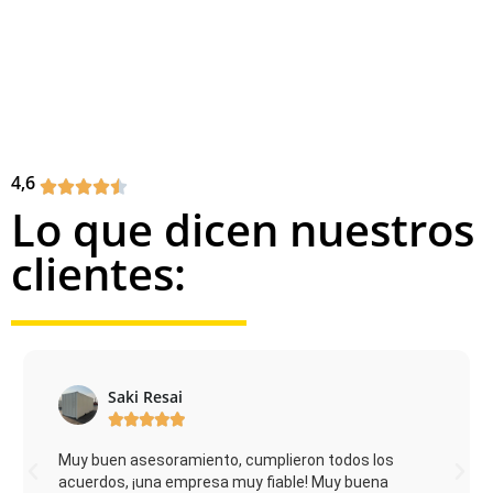
4,6
Lo que dicen nuestros
clientes:
Carsten Niehoff





Super empresa y de primera calidad todo super
amable y siempre cortés y muy servicial. Una y otra