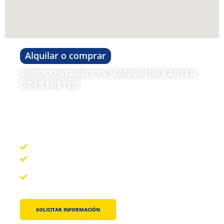
Alquilar o comprar
BÜROCONTAINER IN MANNHEIM KAUFEN
ODER MIETEN
Unsere Bürocontainer in Mannheim sind sowohl als
kurzfristige als auch langfristige Raumlösungen ideal.
Amplia gama de modelos
individuelle Ausstattung nach Wunsch
Beratung und Unterstützung auf professionellem
Niveau
SOLICITAR INFORMACIÓN
+ 49 (0) 2151 531788-0