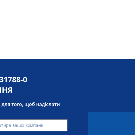
531788-0
ННЯ
о для того, щоб надіслати