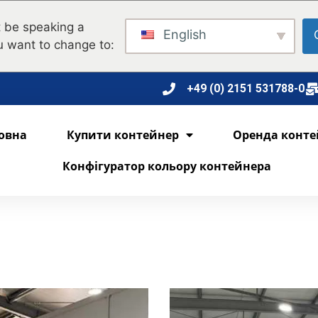
 be speaking a
English
u want to change to:
+49 (0) 2151 531788-0
овна
Купити контейнер
Оренда конте
Конфігуратор кольору контейнера