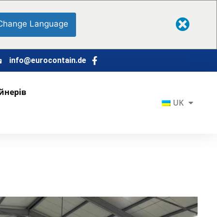
Change Language
info@eurocontain.de
йнерів
UK