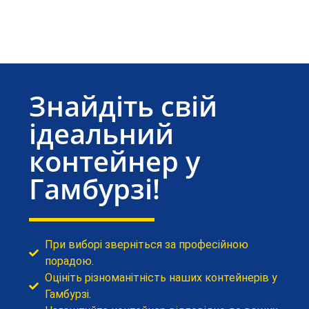
Знайдіть свій
ідеальний
контейнер у
Гамбурзі!
При виборі зверніться за професійною
порадою.
Оцініть різноманітність наших контейнерів у
Гамбурзі.