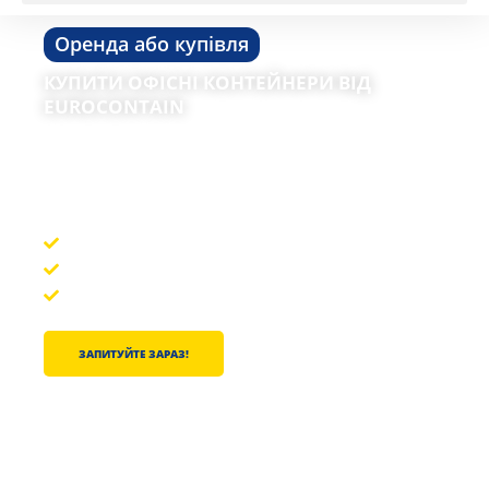
Оренда або купівля
КУПИТИ ОФІСНІ КОНТЕЙНЕРИ ВІД
EUROCONTAIN
Відкрийте для себе нові та вживані контейнери
для будь-яких потреб на Eurocontain.
Купити нові або вживані офісні контейнери
Container mit 10 & 20 Fuß
З'єднувані контейнери як контейнерні системи
ЗАПИТУЙТЕ ЗАРАЗ!
+ 49 (0) 2151 531788-0