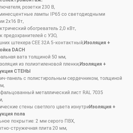
лючателя, розетки 230 В,
юминесцентные лампы IP65 со светодиодными
и 2x16 Вт,
ектрический обогреватель 2,0 кВт,
ок предохранителей с УЗО,
ешних штекера CEE 32A 5-контактный,
Изоляция +
ойка DACH
ральная вата толщиной 50 мм,
золяция из полиэтиленовой пленки,
Изоляция +
укция СТЕНЫ
вич-панель с полистирольным сердечником, толщиной
м,
 фальцованный металлический лист RAL 7035
и,
ические стены светлого цвета изнутри
Изоляция +
укция пола
ьное покрытие: 2 мм серого ПВХ,
нтно-стружечная плита 20 мм,