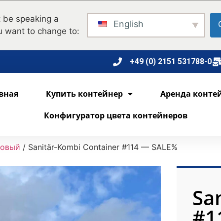
 be speaking a
English
u want to change to:
+49 (0) 2151 531788-0
вная
Купить контейнер
Аренда конте
Конфигуратор цвета контейнеров
новый
/ Sanitär-Kombi Container #114 — SALE%
Sa
#1