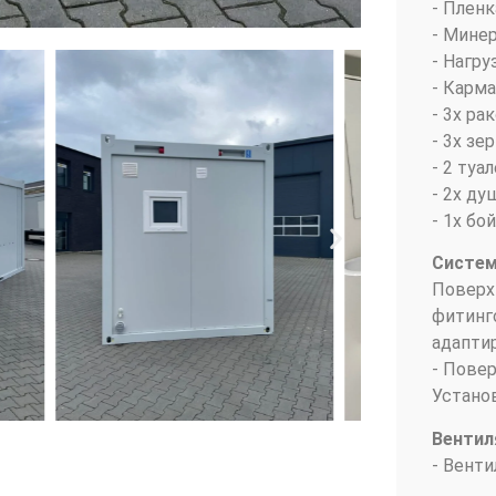
- Пленк
- Мине
- Нагру
- Карм
- 3x ра
- 3x зе
- 2 туа
- 2x д
- 1x бо
Систем
Поверх
фитинг
адапти
- Пове
Установ
Вентил
- Вент