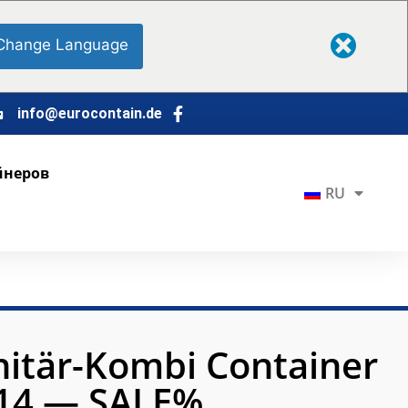
Change Language
info@eurocontain.de
йнеров
RU
nitär-Kombi Container
14 — SALE%