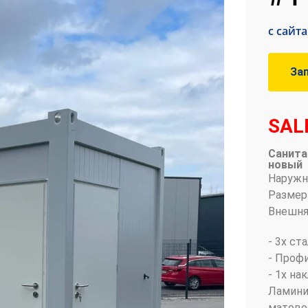
с сайт
За
SAL
Санита
новый
Наружн
Размеры
Внешня
- 3x ст
- Проф
- 1x на
Ламини
матово