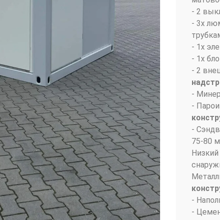
- 2 вык
- 3x л
трубкам
- 1х эл
- 1x бл
- 2 вн
надстр
- Мине
- Парои
констр
- Сэнд
75-80 м
Низкий
снаруж
Металл
констр
- Напол
- Цеме