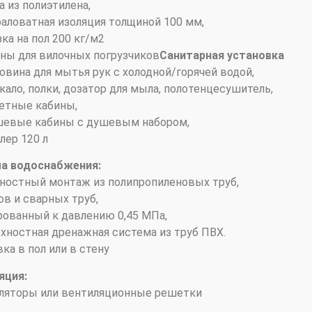
а из полиэтилена,
раловатная изоляция толщиной 100 мм,
зка на пол 200 кг/м2
аны для вилочных погрузчиков
Санитарная установка
ковина для мытья рук с холодной/горячей водой,
ркало, полки, дозатор для мыла, полотенцесушитель,
летные кабины,
ушевые кабины с душевым набором,
йлер 120 л
а водоснабжения:
ностный монтаж из полипропиленовых труб,
ов и сварных труб,
рованный к давлению 0,45 МПа,
рхностная дренажная система из труб ПВХ.
ка в пол или в стену
яция:
иляторы или вентиляционные решетки