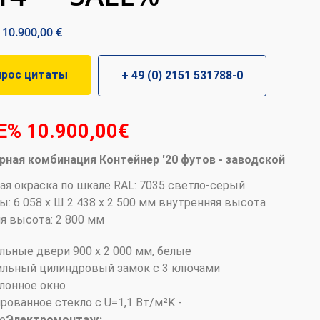
а
10.900,00
€
прос цитаты
+ 49 (0) 2151 531788-0
E% 10
.900,00€
рная комбинация
Контейнер '20 футов - заводской
ая окраска по шкале RAL: 7035 светло-серый
: 6 058 x Ш 2 438 x 2 500 мм внутренняя высота
я высота: 2 800 мм
альные двери 900 x 2 000 мм, белые
ильный цилиндровый замок с 3 ключами
клонное окно
рованное стекло с U=1,1 Вт/м²K -
е
Электромонтаж: